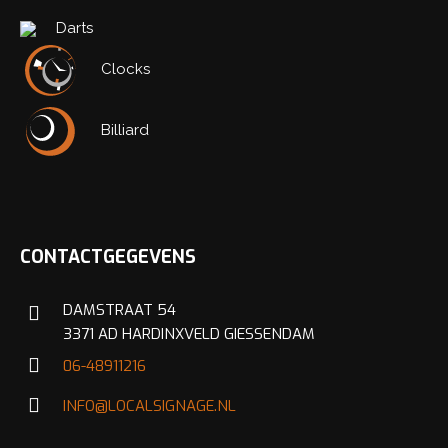
Darts
Switch The Language
Clocks
Nederlands
English
Billiard
CONTACTGEGEVENS
DAMSTRAAT 54
3371 AD HARDINXVELD GIESSENDAM
06-48911216
INFO@LOCALSIGNAGE.NL